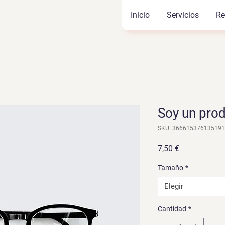
Inicio
Servicios
Re
Soy un pro
SKU: 366615376135191
Precio
7,50 €
Tamaño
*
Elegir
Cantidad
*